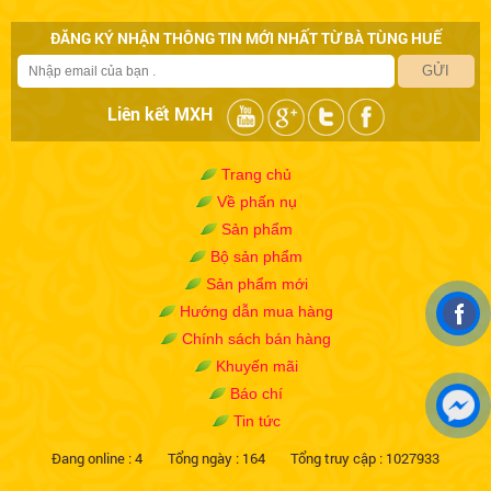
ĐĂNG KÝ NHẬN THÔNG TIN MỚI NHẤT TỪ BÀ TÙNG HUẾ
GỬI
Liên kết MXH
Trang chủ
Về phấn nụ
Sản phẩm
Bộ sản phẩm
Sản phẩm mới
Hướng dẫn mua hàng
Chính sách bán hàng
Khuyến mãi
Báo chí
Tin tức
Đang online :
4
Tổng ngày :
164
Tổng truy cập :
1027933