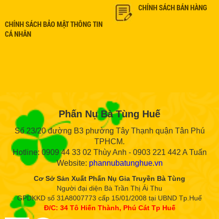
CHÍNH SÁCH BÁN HÀNG
CHÍNH SÁCH BẢO MẬT THÔNG TIN
CÁ NHÂN
Phấn Nụ Bà Tùng Huế
Số 23/20 đường B3 phường Tây Thạnh quận Tân Phú
TPHCM.
Hotline: 0909 44 33 02 Thùy Anh - 0903 221 442 A Tuấn
Website:
phannubatunghue.vn
Cơ Sở Sản Xuất Phấn Nụ Gia Truyền Bà Tùng
Người đại diện Bà Trần Thị Ái Thu
GPDKKD số 31A8007773 cấp 15/01/2008 tại UBND Tp.Huế
Đ/C: 34 Tô Hiến Thành, Phú Cát Tp Huế