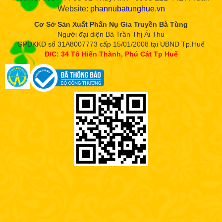
Website:
phannubatunghue.vn
Cơ Sở Sản Xuất Phấn Nụ Gia Truyền Bà Tùng
Người đại diện Bà Trần Thị Ái Thu
GPDKKD số 31A8007773 cấp 15/01/2008 tại UBND Tp.Huế
Đ/C: 34 Tô Hiến Thành, Phú Cát Tp Huế