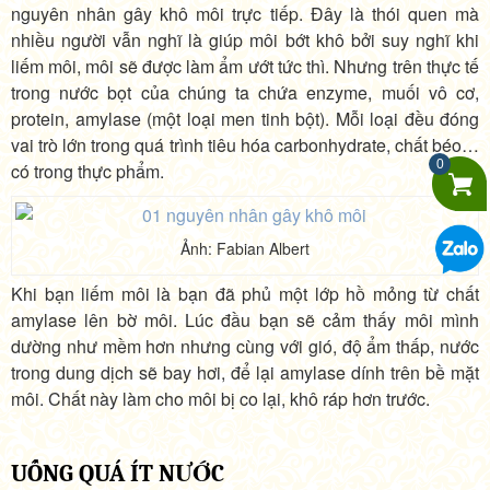
nguyên nhân gây khô môi trực tiếp. Đây là thói quen mà
nhiều người vẫn nghĩ là giúp môi bớt khô bởi suy nghĩ khi
liếm môi, môi sẽ được làm ẩm ướt tức thì. Nhưng trên thực tế
trong nước bọt của chúng ta chứa enzyme, muối vô cơ,
protein, amylase (một loại men tinh bột). Mỗi loại đều đóng
vai trò lớn trong quá trình tiêu hóa carbonhydrate, chất béo…
0
có trong thực phẩm.
Ảnh: Fabian Albert
Khi bạn liếm môi là bạn đã phủ một lớp hồ mỏng từ chất
amylase lên bờ môi. Lúc đầu bạn sẽ cảm thấy môi mình
dường như mềm hơn nhưng cùng với gió, độ ẩm thấp, nước
trong dung dịch sẽ bay hơi, để lại amylase dính trên bề mặt
môi. Chất này làm cho môi bị co lại, khô ráp hơn trước.
UỐNG QUÁ ÍT NƯỚC