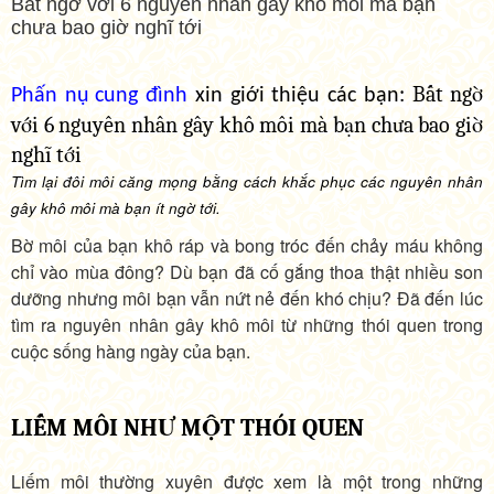
Bất ngờ với 6 nguyên nhân gây khô môi mà bạn
chưa bao giờ nghĩ tới
Bất ngờ
Phấn nụ
cung đình
xin giới thiệu các bạn:
với 6 nguyên nhân gây khô môi mà bạn chưa bao giờ
nghĩ tới
Tìm lại đôi môi căng mọng bằng cách khắc phục các nguyên nhân
gây khô môi mà bạn ít ngờ tới.
Bờ môi của bạn khô ráp và bong tróc đến chảy máu không
chỉ vào mùa đông? Dù bạn đã cố gắng thoa thật nhiều son
dưỡng nhưng môi bạn vẫn nứt nẻ đến khó chịu? Đã đến lúc
tìm ra nguyên nhân gây khô môi từ những thói quen trong
cuộc sống hàng ngày của bạn.
LIẾM MÔI NHƯ MỘT THÓI QUEN
Liếm môi thường xuyên được xem là một trong những