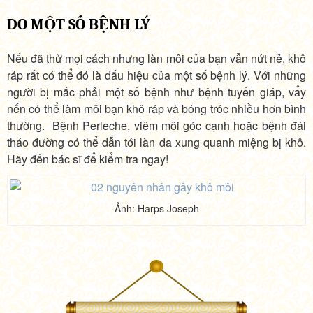
DO MỘT SỐ BỆNH LÝ
Nếu đã thử mọi cách nhưng làn môi của bạn vẫn nứt nẻ, khô
ráp rất có thể đó là dấu hiệu của một số bệnh lý. Với những
người bị mắc phải một số bệnh như bệnh tuyến giáp, vẩy
nến có thể làm môi bạn khô ráp và bóng tróc nhiều hơn bình
thường. Bệnh Perleche, viêm môi góc cạnh hoặc bệnh đái
tháo đường có thể dẫn tới làn da xung quanh miệng bị khô.
Hãy đến bác sĩ để kiểm tra ngay!
Ảnh: Harps Joseph