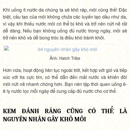
Khi uống ít nước da chúng ta sẽ khô ráp, môi cũng thế! Đặc
biệt, cấu tạo của môi không chứa các tuyến tạo dầu như da,
vì vậy khi thiếu nước môi có thể bị khô và trở nên nứt nẻ rất
dễ dàng. Nếu bạn không uống đủ nước trong ngày, môi sẽ
trở nên khô và dễ bong tróc là điều khó tránh khỏi.
Ảnh: Hatch Tribe
Hơn nữa, hoạt động liên tục ngoài trời, kết hợp với gió và tiếp
xúc với tia cực tím, có thể dẫn đến mất nước và khiến đôi
môi nứt nẻ nhanh chóng hơn. Bạn nên tập thói quen uống 6-
8 ly nước lọc mỗi ngày để cung cấp đủ nước cho cơ thể.
KEM ĐÁNH RĂNG CŨNG CÓ THỂ LÀ
NGUYÊN NHÂN GÂY KHÔ MÔI