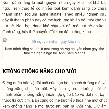
Kem đánh răng là một nguyên nhân gây khô môi khá bất
ngờ. Trên thực tế có nhiều loại kem đánh răng có chứa
thành phần sodium lauryl sulfate. Theo nhiều nghiên cứu
đây là thành phần này có thể kích ứng khiến đôi môi khô và
nứt nẻ. Nếu bạn đang khó chịu với đôi môi nứt nẻ do kem
đánh răng, hãy thử chuyển đổi kem đánh răng khác.
Kem đánh răng có thể là một trong những nguyên nhân gây khô
môi mà bạn ít ngờ tới. Ảnh: Sam Manns
KHÔNG CHỐNG NẮNG CHO MÔI
Đừng quên bảo vệ đôi môi của bạn bằng cách dưỡng môi và
chống nắng cho làn môi. Hãy tìm một son dưỡng môi có
thành phần chống nắng thích hợp giúp bảo vệ đôi môi bạn
trước tia cực tím. Bạn cũng có thể trực tiếp thoa nhẹ một chút
kem chống nắng lê môi trước khi bạn ra khỏi nhà. Giữ ẩm