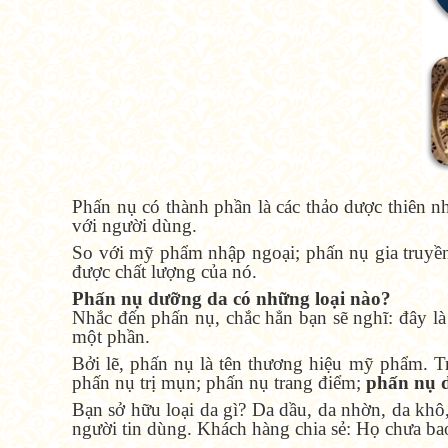
Phấn nụ có thành phần là các thảo dược thiên n
với người dùng.
So với mỹ phẩm nhập ngoại; phấn nụ gia truyền
được chất lượng của nó.
Phấn nụ dưỡng da có những loại nào?
Nhắc đến phấn nụ, chắc hẳn bạn sẽ nghĩ: đây là
một phần.
Bởi lẽ, phấn nụ là tên thương hiệu mỹ phẩm. T
phấn nụ trị mụn; phấn nụ trang điểm;
phấn nụ d
Bạn sở hữu loại da gì? Da dầu, da nhờn, da kh
người tin dùng. Khách hàng chia sẻ: Họ chưa ba