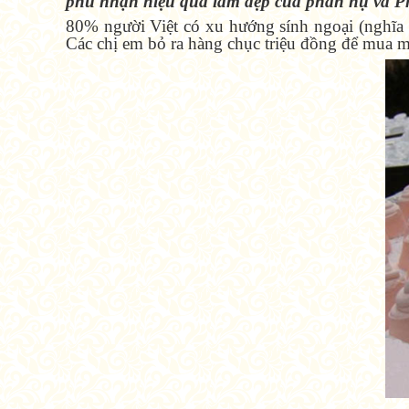
phủ nhận hiệu quả làm đẹp của phấn nụ và 
80% người Việt có xu hướng sính ngoại (nghĩa 
Các chị em bỏ ra hàng chục triệu đồng để mua