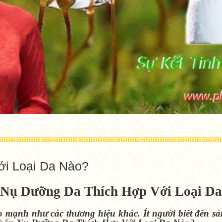
i Loại Da Nào?
Nụ Dưỡng Da Thích Hợp Với Loại D
ạnh như các thương hiệu khác. Ít người biết đến sả