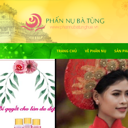
TRANG CHỦ
VỀ PHẤN NỤ
SẢN PH