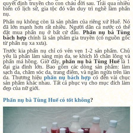
quyết định truyền cho con cháu đời sau. Trải qua nhiều
biến cố lịch sử, gia tộc đó vẫn duy trì nghề làm phấn
nụ.
Phấn nụ không còn là sản phẩm của riêng xứ Huế. Nó
đã lớn mạnh hơn rất nhiều. Người dân cả nước có thể
đặt mua phấn nụ ở bất cứ đâu.
Phấn nụ bà Tùng
bách hợp
chính là sản phẩm gia truyền (có nguồn gốc
từ phấn nụ xa xưa).
Trước kia phấn nụ chỉ có vẻn vẹn 1-2 sản phẩm. Chủ
yếu là phấn làm sáng mịn da, se khích lỗ chân lông và
phấn má hồng. Giờ đây,
phấn nụ bà Tùng Huế
là 1
đại gia đình lớn. Bao gồm các dòng sản phẩm: làm
sạch da, chăm sóc da, trang điểm, và ngăn ngừa trên làn
da. Thương hiệu
phấn nụ bách hợp
có đến vài chục
sản phẩm khác nhau. Tất cả phục vụ cho mục đích làm
đẹp của nữ giới.
Phấn nụ bà Tùng Huế có tốt không
?