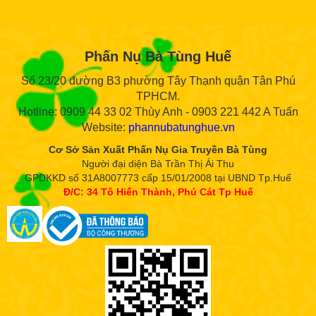
Phấn Nụ Bà Tùng Huế
Số 23/20 đường B3 phường Tây Thạnh quận Tân Phú
TPHCM.
Hotline: 0909 44 33 02 Thùy Anh - 0903 221 442 A Tuấn
Website:
phannubatunghue.vn
Cơ Sở Sản Xuất Phấn Nụ Gia Truyền Bà Tùng
Người đại diện Bà Trần Thị Ái Thu
GPDKKD số 31A8007773 cấp 15/01/2008 tại UBND Tp.Huế
Đ/C: 34 Tô Hiến Thành, Phú Cát Tp Huế