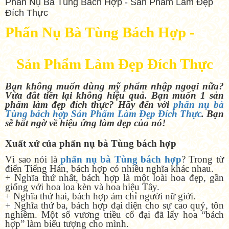
Phấn Nụ Bà Tùng Bách Hợp - Sản Phẩm Làm Đẹp
Đích Thực
Phấn Nụ Bà Tùng Bách Hợp -
Sản Phẩm Làm Đẹp Đích Thực
Bạn không muốn dùng mỹ phẩm nhập ngoại nữa?
Vừa đắt tiền lại không hiệu quả. Bạn muốn 1 sản
phẩm làm đẹp đích thực? Hãy đến với
phấn nụ bà
Tùng bách hợp Sản Phẩm Làm Đẹp Đích Thực
. Bạn
sẽ bất ngờ về hiệu ứng làm đẹp của nó!
Xuất xứ của phấn nụ bà Tùng bách hợp
Vì sao nói là
phấn nụ bà Tùng bách hợp
? Trong từ
điển Tiếng Hán, bách hợp có nhiều nghĩa khác nhau.
+ Nghĩa thứ nhất, bách hợp là một loài hoa đẹp, gần
giống với hoa loa kèn và hoa hiệu Tây.
+ Nghĩa thứ hai, bách hợp ám chỉ người nữ giới.
+ Nghĩa thứ ba, bách hợp đại diện cho sự cao quý, tôn
nghiêm. Một số vương triều cổ đại đã lấy hoa “bách
hợp” làm biểu tượng cho mình.