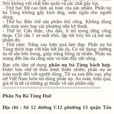
Nói không với chất bảo quản và các chất gây hại.
- Thứ hai: Đề cao tính an toàn của sản phẩm. Phấn nụ
bà Tùng không gây kích ứng, mẩn ngứa cho người
dùng.
- Thứ ba: Bào chế sản phẩm thủ công. Không dùng
đến máy móc hay các phương tiện kỹ thuật.
- Thứ tư: Cẩn thận, chu đáo, tỉ mỉ trong từng công
đoạn. Chỉ cần 1 sơ suất nhỏ, lập tức hủy bỏ cả mẻ sản
phẩm đó.
- Thứ năm: Nâng cao hiệu quả làm đẹp. Phấn nụ bà
Tùng thích hợp với hầu hết làn da. Có tác dụng: dưỡng
da từ sâu bên trong, giúp trắng hồng tự nhiên. Phấn nụ
mang đến làn da căng mịn và tràn đầy sức sống.
Bạn yên tâm sử dụng
phấn nụ bà Tùng bách hợp
.
Được bào chế từ thảo dược thiên nhiên; phấn nụ an
toàn tuyệt đối với người dùng. Từ xa xưa đến nay, phụ
nữ Việt Nam luôn tin dùng phấn nụ. An toàn, hiệu quả,
giá rẻ là tất cả những gì thuộc về sản phẩm này.
===================================
Phấn Nụ Bà Tùng Huế
Địa chỉ : Số 12 đường C12 phường 13 quận Tân