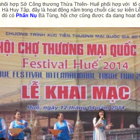
ối hợp Sở Công thương Thừa Thiên- Huế phối hợp với tổ ch
 Hà Huy Tập, đây là hoạt động nằm trong chuỗi các sự kiện L
g đó có
Phấn Nụ
Bà Tùng, hội chợ cũng được đa dạng hoạt đ