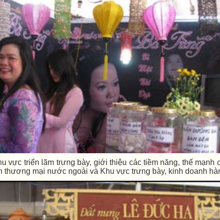
 vực triển lãm trưng bày, giới thiệu các tiềm năng, thế mạnh 
n thương mại nước ngoài và Khu vực trưng bày, kinh doanh hà