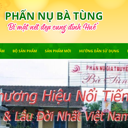
ẨM
BỘ SẢN PHẨM
SẢN PHẨM MỚI
HƯỚNG DẪN SỬ DỤNG