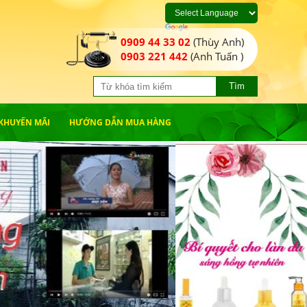
0909 44 33 02
(Thùy Anh)
0903 221 442
(Anh Tuấn )
Tìm
KHUYẾN MÃI
HƯỚNG DẪN MUA HÀNG